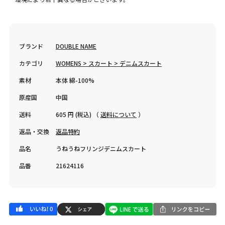
ブランド
DOUBLE NAME
カテゴリ
WOMENS > スカート > デニムスカート
素材
本体 綿-100%
原産国
中国
送料
605 円 (税込) （
送料について
）
返品・交換
返品特約
品名
うねうねフリンジデニムスカート
品番
21624116