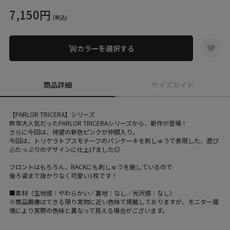
7,150円
(税込)
カラーを選択する
商品詳細
サイズガイド
【PARLOR TRICERA】シリーズ
昨年大人気だったPARLOR TRICERAシリーズから、新作が登場！
さらに今回は、待望の新色ピンクが仲間入り。
今回は、トリケラトプスモチーフのパンケーキを刺しゅうで表現した、遊び
心たっぷりのデザインに仕上げました◎
フロントはもちろん、BACKにも刺しゅうを施しているので
後ろ姿まで抜かりなく可愛い1枚です！
■素材（生地感：やわらかい／裏地：なし／光沢感：なし）
※商品画像はできる限り実物に近い色味で掲載しておりますが、モニター環
境により実際の色味と異なって見える場合がございます。