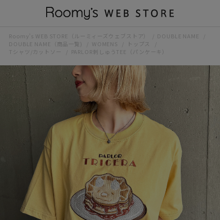
Roomy’s WEB STORE（ルーミィーズウェブストア）
DOUBLE NAME
DOUBLE NAME（商品一覧)
WOMENS
トップス
Tシャツ/カットソー
PARLOR刺しゅうTEE（パンケーキ）