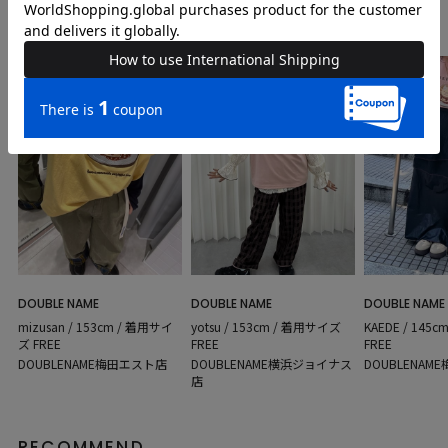
COORDINATE
Instagram Post
DOUBLE NAME
DOUBLE NAME
DOUBLE NAME
mizusan / 153cm / 着用サイ
yotsu / 153cm / 着用サイズ
KAEDE / 145
ズ FREE
FREE
FREE
DOUBLENAME梅田エスト店
DOUBLENAME横浜ジョイナス
DOUBLENAM
店
RECOMMEND