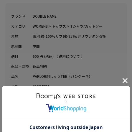
ブランド
DOUBLE NAME
カテゴリ
WOMENS > トップス > Tシャツ/カットソー
素材
表地 綿-100%リブ 綿-95%/ポリウレタン-5%
原産国
中国
送料
605 円 (税込) （
送料について
）
返品・交換
返品特約
品名
PARLOR刺しゅうTEE（パンケーキ）
品番
21624324