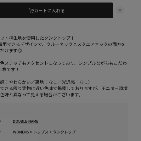
カートに入れる
ドット柄生地を使用したタンクトップ！
で着用できるデザインで、クルーネックとスクエアネックの両方を
ただけます◎
色ステッチもアクセントになっており、シンプルながらもこだわ
1枚です！
地感：やわらかい／裏地：なし／光沢感：なし）
はできる限り実物に近い色味で掲載しておりますが、モニター環境
色味と異なって見える場合がございます。
ド
DOUBLE NAME
リ
WOMENS > トップス > タンクトップ