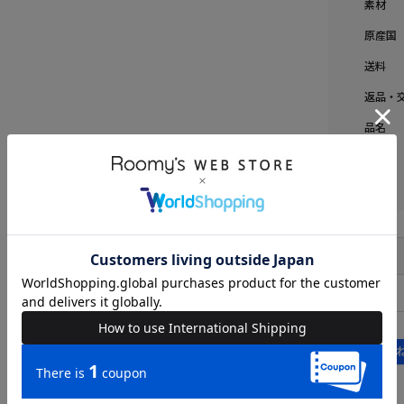
素材
原産国
送料
返品・
品名
品番
FREE