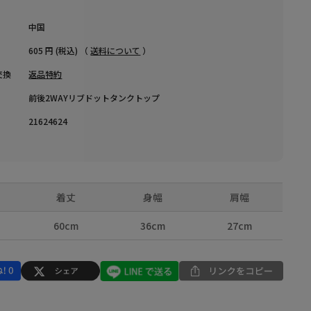
中国
605 円 (税込) （
送料について
）
交換
返品特約
前後2WAYリブドットタンクトップ
21624624
着丈
身幅
肩幅
60cm
36cm
27cm