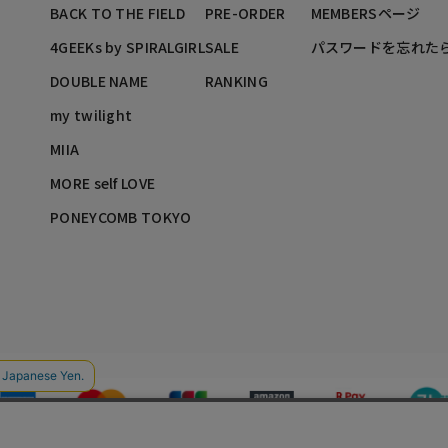
BACK TO THE FIELD
PRE-ORDER
MEMBERSページ
4GEEKs by SPIRALGIRL
SALE
パスワードを忘れた
DOUBLE NAME
RANKING
my twilight
MIIA
MORE self LOVE
PONEYCOMB TOKYO