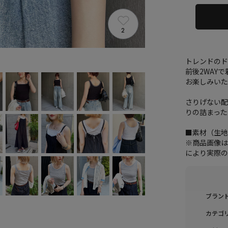
2
トレンドの
前後2WAY
お楽しみい
さりげない配
りの詰まった
■素材（生
※商品画像
により実際の
ブラン
カテゴ