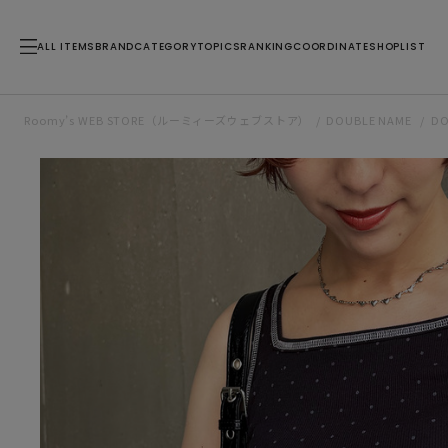
ALL ITEMS
BRAND
CATEGORY
TOPICS
RANKING
COORDINATE
SHOPLIST
Roomy’s WEB STORE（ルーミィーズウェブストア）
DOUBLE NAME
D