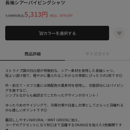
長袖シアーパイピングシャツ
5,313円
30%OFF
7,590円
(税込)
(税込)
カラーを選択する
商品詳細
サイズガイド
ストライプ調の凹凸感が特徴的な、シアー素材を使用した長袖シャツ。
程よい透け感で、軽やかに着られるこれからの季節にぴったりの1枚です◎
衿・前立て・カフス裏には微配色の異素材を使用し、切替部分にはパイピン
グを施すなど、
シンプルながらも細部までこだわったデザインがポイント！
ゆったりめのサイジングで、冷房対策や日差し対策としてさらっと羽織れる
のも嬉しいポイントです◎
着回ししやすいNATURAL・MINT GREENに加え、
コーデのアクセントになり秋口まで活躍するORANGEを加えた3色展開です
★