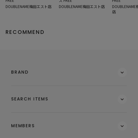
FREE
FREE
ズ FREE
DOUBLENA
DOUBLENAME梅田エスト店
DOUBLENAME梅田エスト店
店
RECOMMEND
BRAND
SEARCH ITEMS
MEMBERS