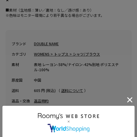
■素材（生地感：薄い／裏地：なし／透け感：あり）
※色味はモニター環境により若干異なる場合がございます。
ブランド
DOUBLE NAME
カテゴリ
WOMENS > トップス > シャツ/ブラウス
素材
表地 レーヨン-58%/ナイロン-42%別地 ポリエステ
ル-100%
原産国
中国
送料
605 円 (税込) （
送料について
）
返品・交換
返品特約
品名
長袖シアーパイピングシャツ
品番
21625718