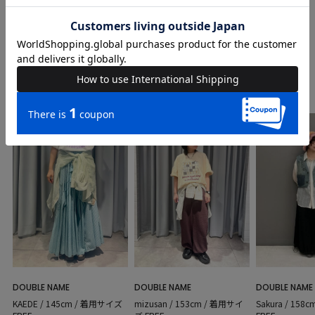
COORDINATE
Instagram Post
DOUBLE NAME
DOUBLE NAME
DOUBLE NAME
Sakura / 15
KAEDE / 145cm / 着用サイズ
mizusan / 153cm / 着用サイ