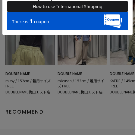
DOUBLE NAME
DOUBLE NAME
DOUBLE NAME
missy / 152cm / 着用サイズ
mizusan / 153cm / 着用サイ
KAEDE / 145
FREE
ズ FREE
FREE
DOUBLENAME梅田エスト店
DOUBLENAME梅田エスト店
DOUBLENAM
RECOMMEND