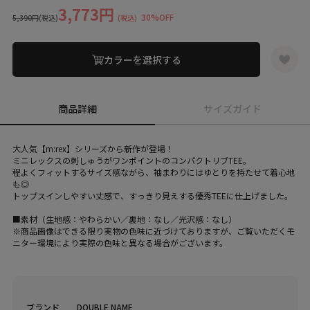
3,773円
30%OFF
5,390円
(税込)
(税込)
カラーを選択する
商品詳細
サイズガイド
大人気【m:rex】シリーズから新作が登場！
ミニレックスの刺しゅうがワンポイントのコンパクトリブTEE。
程よくフィットするサイズ感ながら、袖まわりにはゆとりを持たせて着心地
も◎
トップスインしやすい丈感で、すっきり見えする優秀TEEに仕上げました。
■素材（生地感：やわらかい／裏地：なし／光沢感：なし）
※商品画像はできる限り実物の色味に近づけておりますが、ご覧いただくモ
ニター環境により実際の色味と異なる場合がございます。
ブランド
DOUBLE NAME