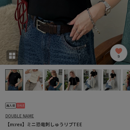
9
SALE
再入荷
DOUBLE NAME
【m:rex】ミニ恐竜刺しゅうリブTEE