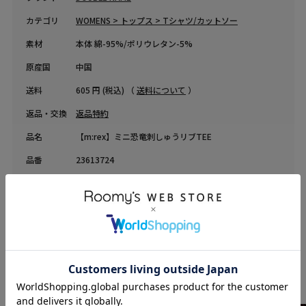
カテゴリ
WOMENS > トップス > Tシャツ/カットソー
素材
本体 綿-95%/ポリウレタン-5%
原産国
中国
送料
605 円 (税込) （
送料について
）
返品・交換
返品特約
品名
【m:rex】ミニ恐竜刺しゅうリブTEE
品番
23613724
COORDINATE
Instagram Post