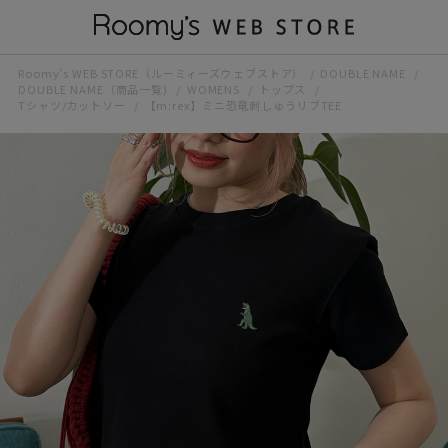
Roomy’s WEB STORE（ルーミィーズウェブストア）
DOUBLE NAME
DOUBLE NAME（商品一覧)
WOMENS
トップス
Tシャツ/カットソー
【m:rex】ミニ恐竜刺しゅうリブTEE