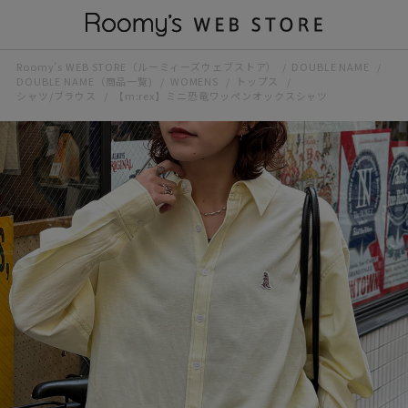
Roomy’s WEB STORE（ルーミィーズウェブストア）
DOUBLE NAME
DOUBLE NAME（商品一覧)
WOMENS
トップス
シャツ/ブラウス
【m:rex】ミニ恐竜ワッペンオックスシャツ