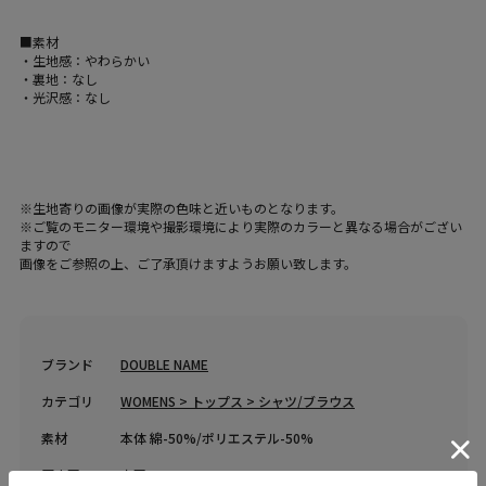
■素材
・生地感：やわらかい
・裏地：なし
・光沢感：なし
※生地寄りの画像が実際の色味と近いものとなります。
※ご覧のモニター環境や撮影環境により実際のカラーと異なる場合がござい
ますので
画像をご参照の上、ご了承頂けますようお願い致します。
ブランド
DOUBLE NAME
カテゴリ
WOMENS > トップス > シャツ/ブラウス
素材
本体 綿-50%/ポリエステル-50%
原産国
中国