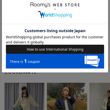
送料
605 円 (税込) （
送料について
）
返品・交換
返品特約
品名
【m:rex】ミニ恐竜ワッペンオックスシャツ
品番
23614718
COORDINATE
Instagram Post