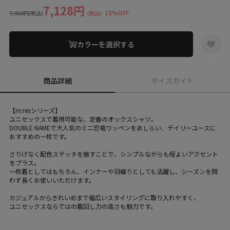
7,128円
10%OFF
7,920円
(税込)
(税込)
カラーを選択する
商品詳細
サイズガイド
【m:rexシリーズ】
ユニセックスで着用可能な、定番のオックスシャツ。
DOUBLE NAMEで大人気のミニ恐竜ワッペンをあしらい、デイリーユースに
おすすめの一枚です。
さりげなく配色ステッチを施すことで、シンプルながらも程よいアクセント
をプラス。
一枚着としてはもちろん、インナーや羽織りとしても活躍し、シーズンを問
わず長くお使いいただけます。
カジュアルからきれいめまで幅広いスタイリングに取り入れやすく、
ユニセックスならではの着回し力の高さも魅力です。