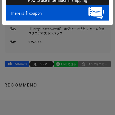
原産国
中国
送料
605 円 (税込) （
送料について
）
返品・交換
返品特約
品名
【Harry Potterコラボ】 ホグワーツ特急 チャーム付き
スクエアボストンバッグ
品番
97520421
RECOMMEND