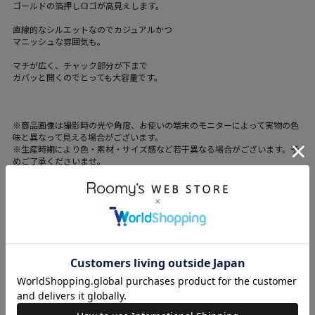
ゴールドの箔押しロゴが高見えします。
直線的なシルエットなのでカジュアルかつ
マニッシュな雰囲気も。
マチが広く、チャック部分が下まで
ガバッと開くのでとっても大容量です。
※商品画像は撮影時の光や角度、お使いの端末のモニターによって実物の色
味と異なって見える場合がございます。
※生産時期により色・素材・サイズ感など若干異なる場合がございます。予
めご了承くださいませ。
※他のキャンペーンにより、期間中に価格が変動する場合がございます。
※セールは予告なく終了させていただく場合がございます。
ブランド
my twilight
カテゴリ
WOMENS > バッグ > ボストンバッグ
素材
合成皮革