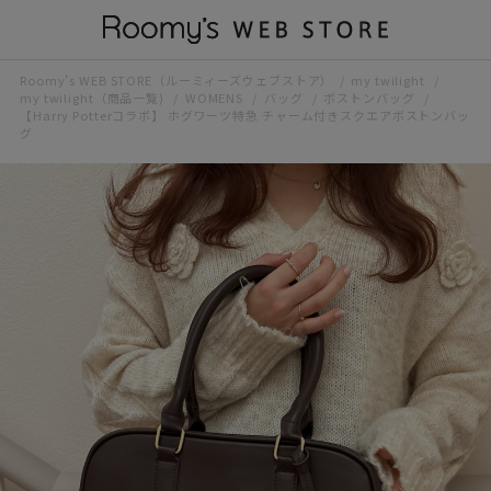
Roomy’s WEB STORE（ルーミィーズウェブストア）
my twilight
my twilight（商品一覧)
WOMENS
バッグ
ボストンバッグ
【Harry Potterコラボ】 ホグワーツ特急 チャーム付きスクエアボストンバッ
グ