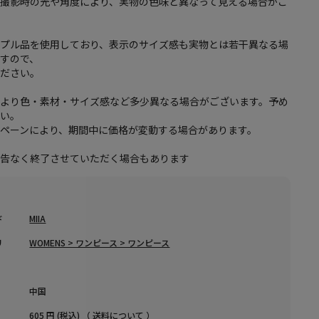
は撮影時の光や角度により、実物の色味と異なって見える場合がご
ンプル品を使用しており、表示のサイズ感も実物とは若干異なる場
すので、
ください。
により色・素材・サイズ感など多少異なる場合がございます。予め
さい。
ペーンにより、期間中に価格が変動する場合があります。
予告なく終了させていただく場合もあります
ド
MIIA
リ
WOMENS > ワンピース > ワンピース
中国
605 円 (税込) （
送料について
）