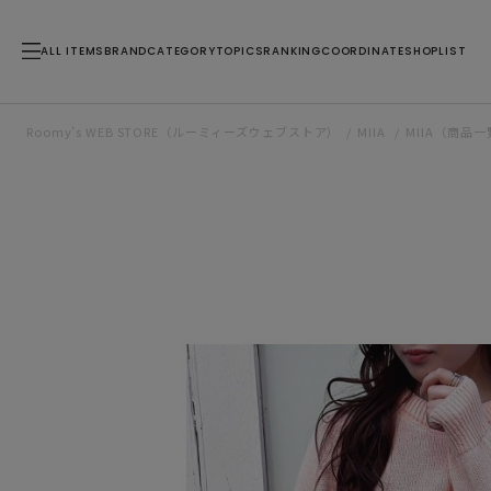
ALL ITEMS
BRAND
CATEGORY
TOPICS
RANKING
COORDINATE
SHOPLIST
Roomy’s WEB STORE（ルーミィーズウェブストア）
MIIA
MIIA（商品一