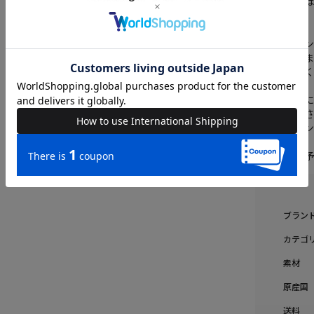
※商品画像
ざいます。
※撮影はサ
合もございま
予めご了承
※生産時期
ご了承くだ
※他のキャン
※セールは
ブラン
カテゴ
素材
原産国
送料