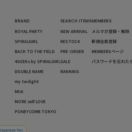
BRAND
SEARCH ITEMS
MEMBERS
ROYAL PARTY
NEW ARRIVAL
メルマガ登録・解除
SPIRALGIRL
RESTOCK
新規会員登録
BACK TO THE FIELD
PRE-ORDER
MEMBERSページ
4GEEKs by SPIRALGIRL
SALE
パスワードを忘れた
DOUBLE NAME
RANKING
my twilight
MIIA
MORE self LOVE
PONEYCOMB TOKYO