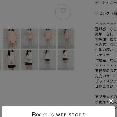
デートやお出
※セレクト商
＊＊＊＊＊
透け感：な
裏地：なし
伸縮性：あ
光沢感：な
生地の厚さ
ファスナー
付属品：な
＊＊＊＊＊
▼
商品のお
完売カラー
プライスダ
ぜひご登録
▼ブランド
新商品や再入
こちらもぜ