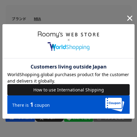
ブランド
MIIA
カテゴリ
WOMENS > トップス > ニット/セーター
素材
本体 ポリエステル-100% 別布 ポリエステル-100%
原産国
中国
送料
605 円 (税込) （
送料について
）
返品・交換
返品特約
品名
シアースリーブニットトップス
品番
34330733