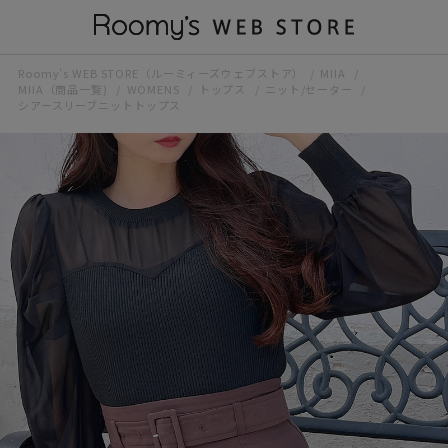
Roomy’s WEB STORE（ルーミィーズウェブストア）
MIIA
MIIA（商品一覧)
WOMENS
トップス
ニット/セーター
シアースリーブニットトップス