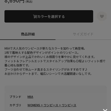
8,690円
(税込)
カラーを選択する
商品詳細
サイズガイド
MIIAで大人気のワンピースが新たなカラーを加わって再登場。
1枚で着映えする配色デザインがポイントのワンピース。
襟のデザインが上品でかわいくお顔周りを華やかに見せてくれます。
フィット＆フレアシルエットでスタイルアップ効果も◎程よいフィット感で
着心地も抜群です。
ブーツ合わせで秋ムード高まるスタイリングがおすすめです♪
お出かけからデートまで、幅広いシーンで大活躍間違いなしです。
ブランド
MIIA
カテゴリ
WOMENS > ワンピース > ワンピース