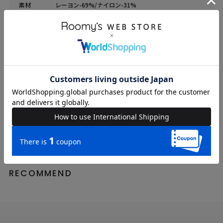
素材
レーヨン-69%/ナイロン-31%
原産国
中国
送料
605 円 (税込) （
送料について
）
返品・交換
返品特約
品名
衿付配色ニットフレアワンピース
品番
34430631
RECOMMEND