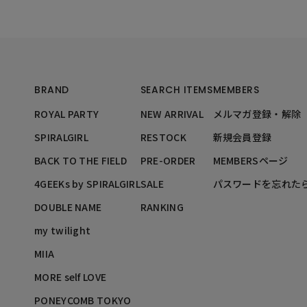
BRAND
SEARCH ITEMS
MEMBERS
ROYAL PARTY
NEW ARRIVAL
メルマガ登録・解除
SPIRALGIRL
RESTOCK
新規会員登録
BACK TO THE FIELD
PRE-ORDER
MEMBERSページ
4GEEKs by SPIRALGIRL
SALE
パスワードを忘れた
DOUBLE NAME
RANKING
my twilight
MIIA
MORE self LOVE
PONEYCOMB TOKYO