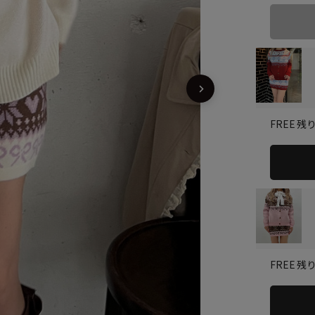
残り
FREE
残
FREE