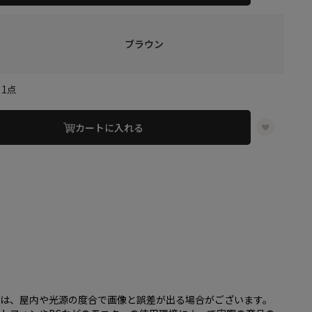
ブラウン
1点
カートに入れる
】
し
し
し
色は、屋内や光源の度合で画像と誤差が出る場合がございます。