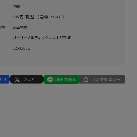
中国
605 円 (税込) （
送料について
）
交換
返品特約
ガーリーノルディックニットSETUP
52531632