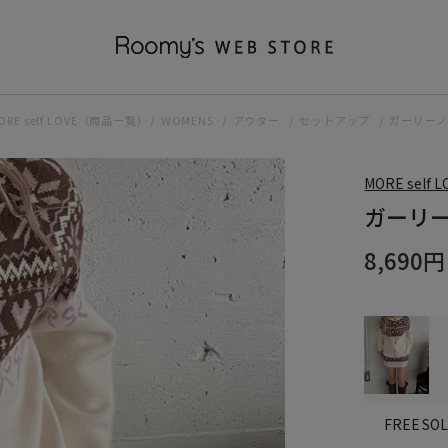
ORE self LOVE（商品一覧)
WOMENS
アウター
セットアップ
ガーリーノ
MORE self L
ガーリー
8,690円
SO
FREE