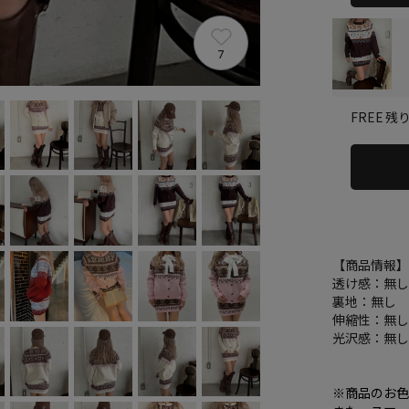
7
残り
FREE
【商品情報
透け感：無
裏地：無し
伸縮性：無
光沢感：無
※商品のお