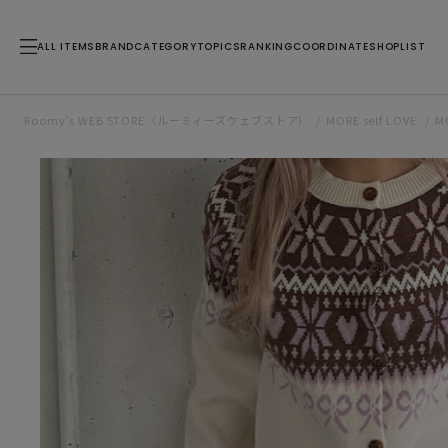
ALL ITEMS
BRAND
CATEGORY
TOPICS
RANKING
COORDINATE
SHOPLIST
Roomy’s WEB STORE（ルーミィーズウェブストア）
MORE self LOVE
M