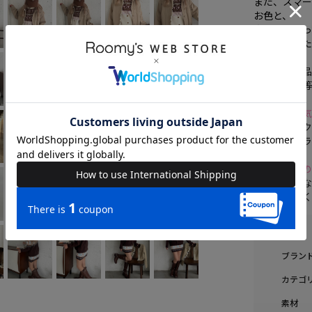
また、スマー
お色と、
実物が異な
うお願いいた
※写真の商
感・サイズ
《商品のお
♡をクリッ
売り切れカラ
《ブランド
新作やお得
ぜひご登録
ブラン
カテゴ
素材