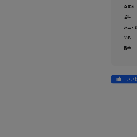
原産国
送料
返品・
品名
品番