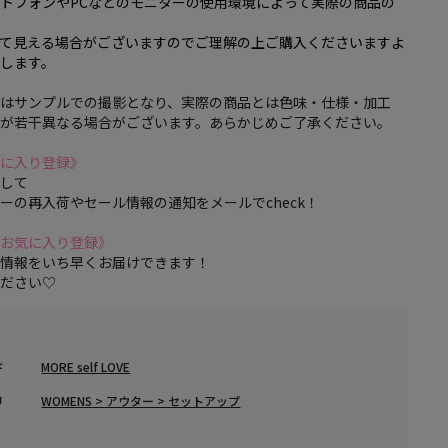
トフォンやPCなどのモニターの使用環境によって実際の商品の
って見える場合がございますのでご理解の上ご購入くださいますよ
します。
品はサンプルでの撮影となり、実際の商品とは色味・仕様・加工
等が若干異なる場合がございます。あらかじめご了承ください。
気に入り登録》
クして
ーの再入荷やセール情報の通知をメールでcheck！
のお気に入り登録》
な情報をいち早くお届けできます！
ください♡
ド
MORE self LOVE
リ
WOMENS > アウター > セットアップ