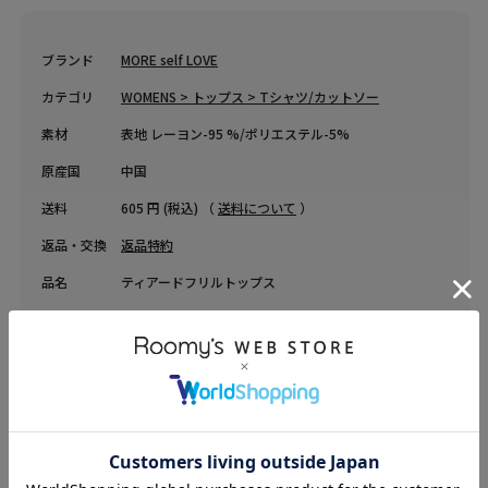
ブランド
MORE self LOVE
カテゴリ
WOMENS > トップス > Tシャツ/カットソー
素材
表地 レーヨン-95 %/ポリエステル-5%
原産国
中国
送料
605 円 (税込) （
送料について
）
返品・交換
返品特約
品名
ティアードフリルトップス
品番
52620624