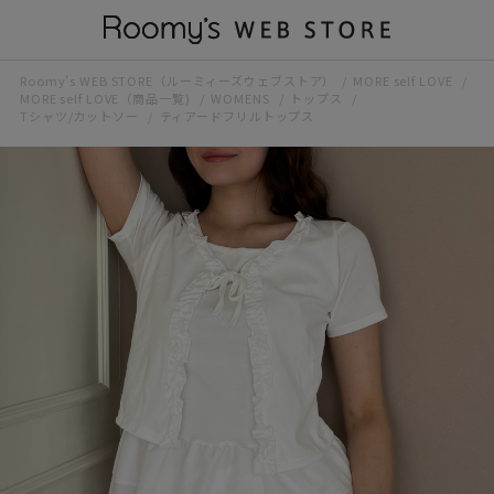
Roomy’s WEB STORE（ルーミィーズウェブストア）
MORE self LOVE
MORE self LOVE（商品一覧)
WOMENS
トップス
Tシャツ/カットソー
ティアードフリルトップス