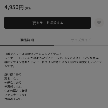
4,950円
(税込)
カラーを選択する
商品詳細
サイズガイド
リボン×レースの無双フェミニンアイテム♪
レイヤードしているかのようなディテールで、1枚でスタイリングが完成。
裾にデザインされたティアードフリルがさりげなく揺れて可愛らしいアイテ
ムです。
透け感：あり
裏地：なし
伸縮性：あり
光沢感：なし
生地の厚さ：普通
ファスナー：なし
付属品：なし