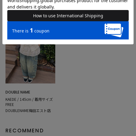
COORDINATE
Instagram Post
DOUBLE NAME
KAEDE / 145cm / 着用サイズ
FREE
DOUBLENAME梅田エスト店
RECOMMEND