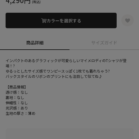
4,290円
(税込)
カラーを選択する
商品詳細
サイズガイド
インパクトのあるグラフィックが可愛らしいマイメロディのTシャツが登
場！?
ゆるっとしたサイズ感でワンピースっぽく1枚でも着れちゃう?
バックスタイルのリボンのプリントにも注目して似てね♪
【商品情報】
透け感：なし
裏地：なし
伸縮性：なし
光沢感：あり
生地の厚さ：薄め