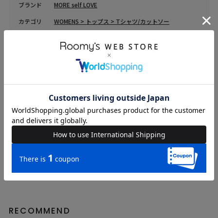
ブランド
MORE self LOVE
カテゴリ
WOMENS > トップス > Tシャツ/カットソー
素材
[表地]ポリエステル65％,綿35% [リブ部分]ポリエステ
ル65%,綿30%,ポリウレタン5%
原産国
中国
送料
605 円 (税込) （
送料について
）
返品・交換
返品特約
品名
【MY MELODY】GRAPHICAL TEE
品番
56530424
RECOMMEND