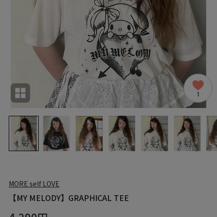
1
MORE self LOVE
【MY MELODY】GRAPHICAL TEE