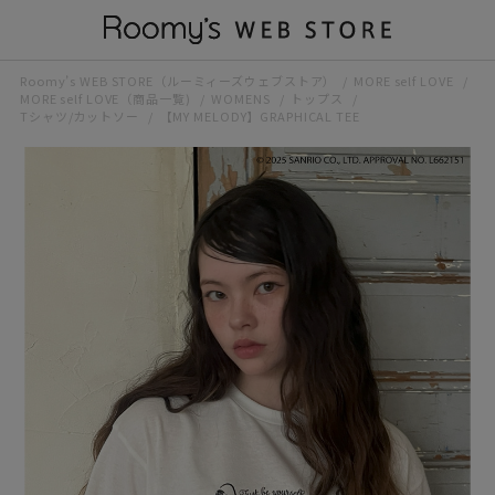
Roomy’s WEB STORE（ルーミィーズウェブストア）
MORE self LOVE
MORE self LOVE（商品一覧)
WOMENS
トップス
Tシャツ/カットソー
【MY MELODY】GRAPHICAL TEE