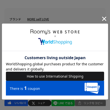
ブランド
MORE self LOVE
カテゴリ
WOMENS > ファッション小物 > ポーチ
素材
表地 ポリエステル-100% (オフホワイト,ピンク) 裏地
ポリエステル-100% (オフホワイト,ピンク)
原産国
中国
送料
605 円 (税込) （
送料について
）
返品・交換
返品特約
品名
【MARRONCREAM】PANTIES POUCH
品番
56610400