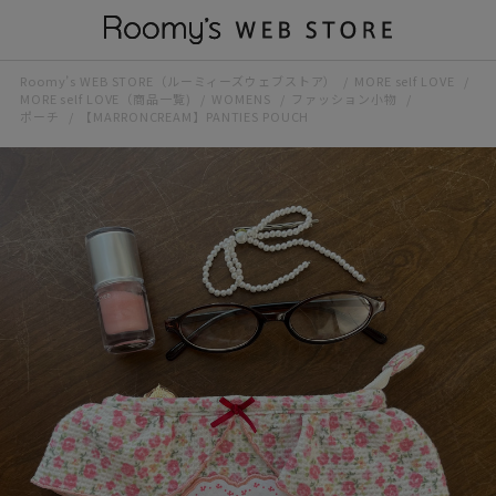
Roomy’s WEB STORE（ルーミィーズウェブストア）
MORE self LOVE
MORE self LOVE（商品一覧)
WOMENS
ファッション小物
ポーチ
【MARRONCREAM】PANTIES POUCH