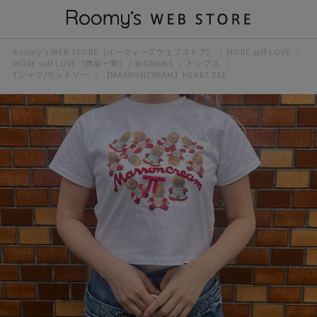
Roomy’s WEB STORE（ルーミィーズウェブストア）
MORE self LOVE
MORE self LOVE（商品一覧)
WOMENS
トップス
Tシャツ/カットソー
【MARRONCREAM】HEART TEE