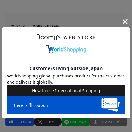
ブランド
MORE self LOVE
カテゴリ
WOMENS > トップス > Tシャツ/カットソー
素材
表地 綿-100%
原産国
中国
送料
605 円 (税込) （
送料について
）
返品・交換
返品特約
品名
【MARRONCREAM】HEART TEE
品番
56610724