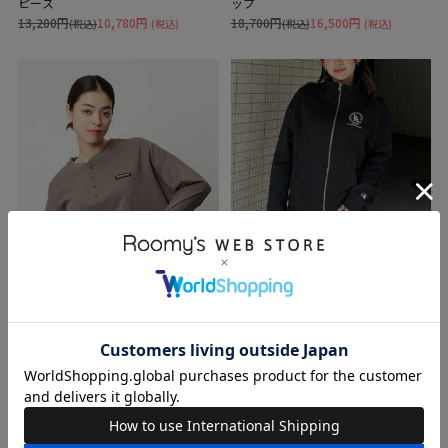
ピース
ップ
13,200円
10,780円
18,700円
16,500円
(税込)
(税込)
(税込)
(税込)
SALE
SALE
送料無料
BACK TO THE FIELD
BACK TO THE FIELD
【MLB】シリコンワッペンクロップ
【MLB】プリントロゴZIPパーカース
ドトップス
カートセットアップ
8,250円
6,490円
15,400円
12,100円
(税込)
(税込)
(税込)
(税込)