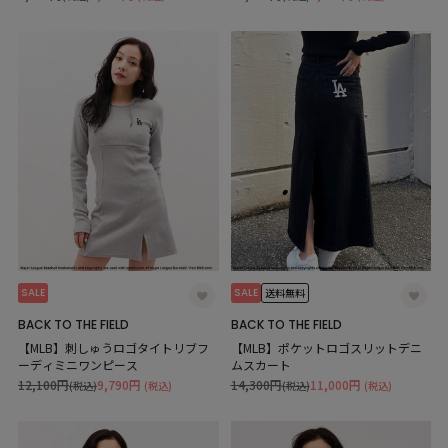
SALE
SALE
送料無料
BACK TO THE FIELD
BACK TO THE FIELD
【MLB】刺しゅうロゴタイトリブフ
【MLB】ポケットロゴスリットデニ
ーディミニワンピース
ムスカート
12,100円
9,790円
14,300円
11,000円
(税込)
(税込)
(税込)
(税込)