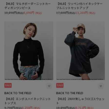
【MLB】マルチボーダーニットカー
【MLB】ワッペン付ハイネックケー
ディガンワンピース
ブルニットセットアップ
10,890円
8,690円
17,600円
13,200円
(税込)
(税込)
(税込)
(税込)
SALE
SALE
BACK TO THE FIELD
BACK TO THE FIELD
【MLB】エンボスハイネックニット
【MLB】2WAY刺しゅうロゴスウェッ
トップス
ト
9,790円
8,250円
10,890円
8,712円
(税込)
(税込)
(税込)
(税込)