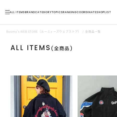
ALL ITEMS
BRAND
CATEGORY
TOPICS
RANKING
COORDINATE
SHOPLIST
Roomy’s WEB STORE（ルーミィーズウェブストア）
全商品一覧
ALL ITEMS
(全商品)