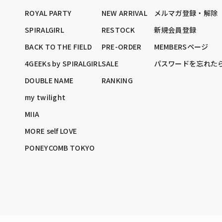
ROYAL PARTY
NEW ARRIVAL
メルマガ登録・解除
SPIRALGIRL
RESTOCK
新規会員登録
BACK TO THE FIELD
PRE-ORDER
MEMBERSページ
4GEEKs by SPIRALGIRL
SALE
パスワードを忘れた
DOUBLE NAME
RANKING
my twilight
MIIA
MORE self LOVE
PONEYCOMB TOKYO