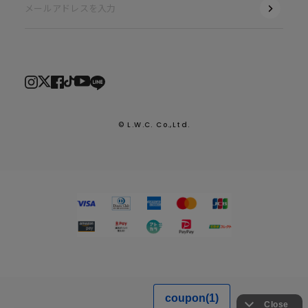
© L.W.C. Co.,Ltd.