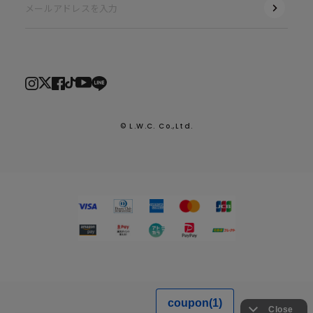
© L.W.C. Co.,Ltd.