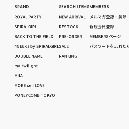
BRAND
SEARCH ITEMS
MEMBERS
ROYAL PARTY
NEW ARRIVAL
メルマガ登録・解除
SPIRALGIRL
RESTOCK
新規会員登録
BACK TO THE FIELD
PRE-ORDER
MEMBERSページ
4GEEKs by SPIRALGIRL
SALE
パスワードを忘れた
DOUBLE NAME
RANKING
my twilight
MIIA
MORE self LOVE
PONEYCOMB TOKYO