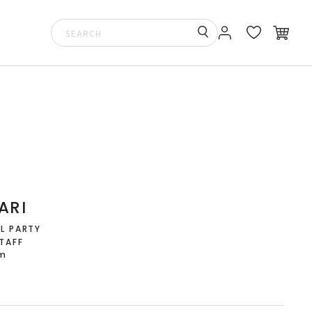
ARI
L PARTY
TAFF
cm