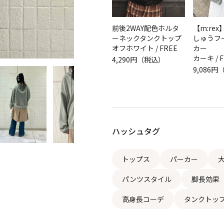
前後2WAY配色ホルタ
【m:re
ーネックタンクトップ
しゅうフー
オフホワイト / FREE
カー
カーキ / 
4,290円（税込）
9,086
ハッシュタグ
トップス
パーカー
パンツスタイル
脚長効果
高身長コーデ
タンクトッ