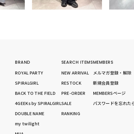
BRAND
SEARCH ITEMS
MEMBERS
ROYAL PARTY
NEW ARRIVAL
メルマガ登録・解除
SPIRALGIRL
RESTOCK
新規会員登録
BACK TO THE FIELD
PRE-ORDER
MEMBERSページ
4GEEKs by SPIRALGIRL
SALE
パスワードを忘れた
DOUBLE NAME
RANKING
my twilight
MIIA