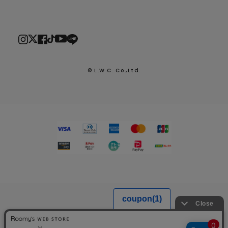
© L.W.C. Co.,Ltd.
2026.7.29