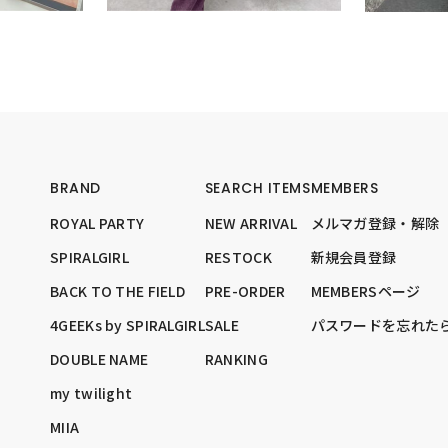
BRAND
SEARCH ITEMS
MEMBERS
ROYAL PARTY
NEW ARRIVAL
メルマガ登録・解除
SPIRALGIRL
RESTOCK
新規会員登録
BACK TO THE FIELD
PRE-ORDER
MEMBERSページ
4GEEKs by SPIRALGIRL
SALE
パスワードを忘れた
DOUBLE NAME
RANKING
my twilight
MIIA