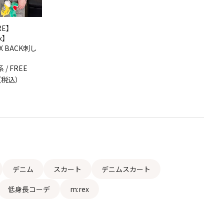
RE】
x】
EX BACK刺し
/ FREE
円（税込）
デニム
スカート
デニムスカート
低身長コーデ
m:rex