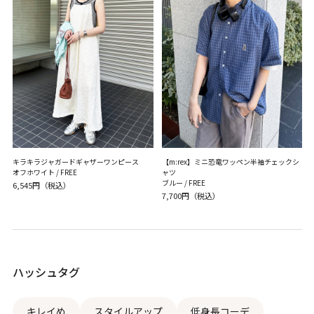
キラキラジャガードギャザーワンピース
【m:rex】ミニ恐竜ワッペン半袖チェックシ
オフホワイト / FREE
ャツ
ブルー / FREE
6,545円（税込）
7,700円（税込）
ハッシュタグ
キレイめ
スタイルアップ
低身長コーデ