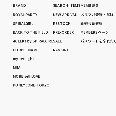
BRAND
SEARCH ITEMS
MEMBERS
ROYAL PARTY
NEW ARRIVAL
メルマガ登録・解除
SPIRALGIRL
RESTOCK
新規会員登録
BACK TO THE FIELD
PRE-ORDER
MEMBERSページ
4GEEKs by SPIRALGIRL
SALE
パスワードを忘れた
DOUBLE NAME
RANKING
my twilight
MIIA
MORE self LOVE
PONEYCOMB TOKYO