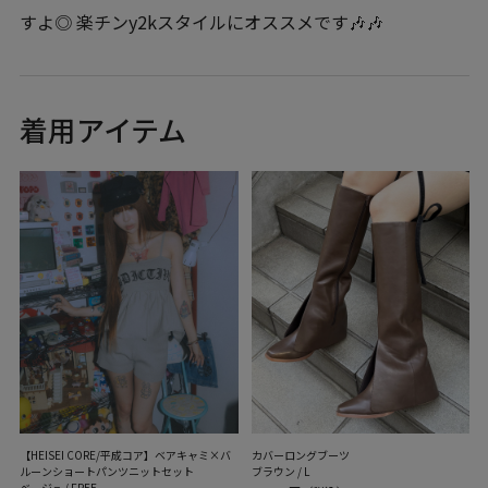
すよ◎ 楽チンy2kスタイルにオススメです🎶🎶
着用アイテム
【HEISEI CORE/平成コア】ベアキャミ×バ
カバーロングブーツ
ルーンショートパンツニットセット
ブラウン / L
ベージュ / FREE