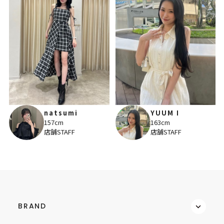
natsumi
YUUM I
157cm
163cm
店舗STAFF
店舗STAFF
BRAND