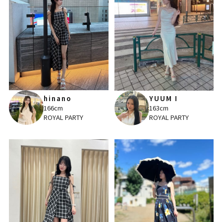
hinano
YUUM I
166cm
163cm
ROYAL PARTY
ROYAL PARTY