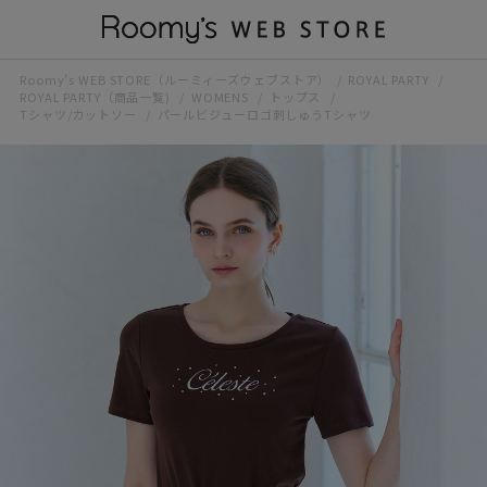
Roomy’s WEB STORE（ルーミィーズウェブストア）
ROYAL PARTY
ROYAL PARTY（商品一覧)
WOMENS
トップス
Tシャツ/カットソー
パールビジューロゴ刺しゅうTシャツ