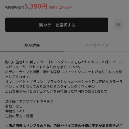
5,390円
28%OFF
7,590円
(税込)
(税込)
カラーを選択する
商品詳細
サイズガイド
胸元に施された刺しゅうロゴやランダムにあしらわれたキラリと輝くパール
＆ビジューがアクセントとなり目を惹くTシャツ。
ボディーラインを綺麗に魅せる程良いフィットシルエットが女性らしさを演
出してくれます。
オフホワイト・ブラウン・ブラックといったベーシック且つ万能なカラーラ
インナップとなっておりあらゆるスタイリングにマッチ◎
上品な華やかさとカジュアルさを兼ね備えた特別感のある1着です。
透け感：オフホワイトややあり
裏地：なし
伸縮性：あり
生地の厚さ：普通
※商品画像はサンプルのため、色味やサイズ等の仕様に変更がある場合がご