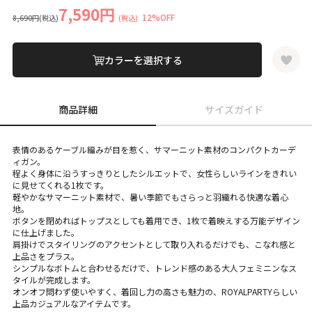
7,590円
12%OFF
8,690円
(税込)
(税込)
カラーを選択する
商品詳細
サイズガイド
表情のあるケーブル編みが目を惹く、サマーニット素材のコンパクトカーデ
ィガン。
程よく身体に沿うすっきりとしたシルエットで、女性らしいラインをきれい
に見せてくれる1枚です。
軽やかなサマーニット素材で、暑い季節でもさらっと羽織れる快適な着心
地。
ボタンを閉めればトップスとしても着用でき、1枚で着映えする万能デザイン
に仕上げました。
肩掛けでスタイリングのアクセントとして取り入れるだけでも、こなれ感と
上品さをプラス。
シンプルなボトムと合わせるだけで、トレンド感のある大人フェミニンなス
タイルが完成します。
オンオフ問わず使いやすく、着回し力の高さも魅力の、ROYALPARTYらしい
上品カジュアルなアイテムです。