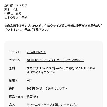
透け感：ややあり
裏地：なし
伸縮性：あり
生地の厚さ：普通
※商品画像はサンプルのため、色味やサイズ等の仕様に変更がある場合がご
ざいますので、予めご了承下さい。
ブランド
ROYAL PARTY
カテゴリ
WOMENS > トップス > カーディガン/ボレロ
素材
本体 アクリル-55%/綿-45%リブ部分 アクリル-52%/
綿-42%/ナイロン-6%
原産国
中国
送料
605 円 (税込) （
送料について
）
返品・交換
返品特約
品名
サマーニットケーブル編みカーディガン