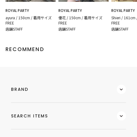
ROYAL PARTY
ROYAL PARTY
ROYAL PARTY
優花 / 150cm / 着用サイズ
ayura / 150cm / 着用サイズ
Shieri / 161
FREE
FREE
FREE
店舗STAFF
店舗STAFF
店舗STAFF
RECOMMEND
BRAND
SEARCH ITEMS