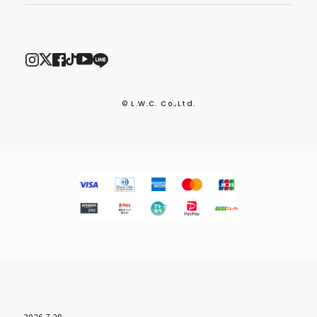
© L.W.C. Co.,Ltd.
2026.7.29