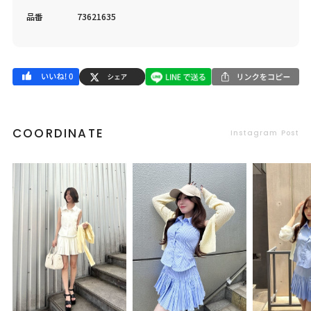
品番
73621635
COORDINATE
Instagram Post