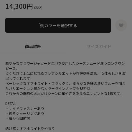
14,300円
(税込)
カラーを選択する
商品詳細
サイズガイド
華やかなフラワージャガード生地を使用したシーズンムード漂うロングワン
ピース。
歩くたびに上品に揺れるフレアシルエットが存在感を高め、女性らしさを演
出してくれます。
ベーシックなオフホワイト・ブラックに、柔らかな色味の淡いブルーを加え
たバリエーション豊かなカラーラインナップも魅力◎
これからの季節のお出かけシーンに華やぎを添えるエレガントな1着です。
DETAIL
・サイドファスナーあり
・後ろシャーリングあり
・肩ひも調節可
透け感：オフホワイトややあり