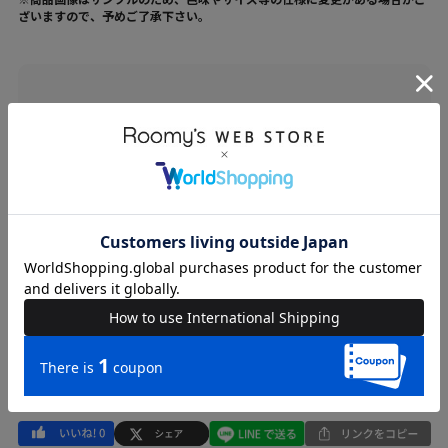
ざいますので、予めご了承下さい。
ブランド
ROYAL PARTY
カテゴリ
WOMENS > トップス > Tシャツ/カットソー
素材
ポリエステル-95%/ポリウレタン-5%
原産国
中国
送料
605 円 (税込) （
送料について
）
返品・交換
返品特約
品名
キラキラシアーノースリーブトップス
品番
73623024