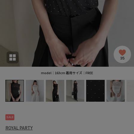
35
model：163cm 着用サイズ：FREE
SALE
ROYAL PARTY