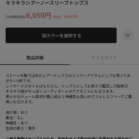
キラキラシアーノースリーブトップス
6,050円
20%OFF
7,590円
(税込)
(税込)
カラーを選択する
商品詳細
サイズガイド
ストーンを散りばめたシアートップスはインナーアイテムとしても持ってお
きたい1枚です。
レイヤードスタイルはもちろん、トップスとしても使えて着回し力抜群◎
キラキラ感が今っぽくコーディネートのアクセントにもなります。
柔らかなチュール素材が着心地よく伸縮性も高いのでストレスフリーでご着
用いただけます。
透け感：あり
裏地：なし
伸縮性：あり
生地の厚さ：薄手
※商品画像はサンプルのため、色味やサイズ等の仕様に変更がある場合がご