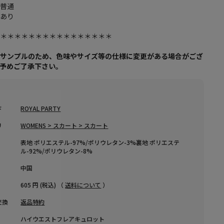
：普通
：あり
し
＊＊＊＊＊＊＊＊＊＊＊＊＊＊＊＊＊
はサンプルのため、色味やサイズ等の仕様に変更がある場合がござ
、予めご了承下さい。
ド
ROYAL PARTY
リ
WOMENS > スカート > スカート
表地 ポリエステル-97%/ポリウレタン-3%裏地 ポリエステ
ル-92%/ポリウレタン-8%
中国
605 円 (税込) （
送料について
）
交換
返品特約
ハイウエストフレアキュロット