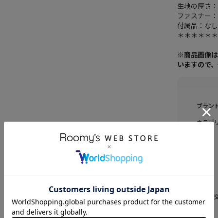
生地の厚さ
ファスナー
付属品：な
＊＊＊＊＊
※商品画像
いますので
ブラン
カテゴ
素材
原産国
送料
返品・
品名