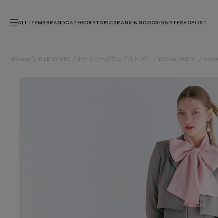
ALL ITEMS
BRAND
CATEGORY
TOPICS
RANKING
COORDINATE
SHOPLIST
Roomy’s WEB STORE（ルーミィーズウェブストア）
ROYAL PARTY
ROY