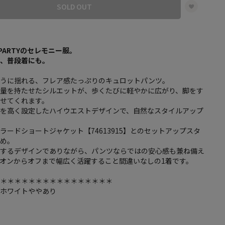
SOLD OUT
ALPARTYのセレモニー服。
も、普段着にも。
ように揺れる、フレア感たっぷりのキュロットパンツ。
分量を持たせたシルエットが、歩くたびに軽やかに広がり、脚をす
せてくれます。
置を高く設定したハイウエストデザインで、自然なスタイルアップ
ラードショートジャケット【74613915】とのセットアップスタ
すめ。
えするデザインでありながら、パンツならではの安心感も兼ね備え
オンからオフまで幅広く活躍すること間違いなしの1着です。
＊＊＊＊＊＊＊＊＊＊＊＊＊＊＊＊＊
フホワイトややあり
し
し