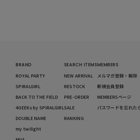
BRAND
SEARCH ITEMS
MEMBERS
ROYAL PARTY
NEW ARRIVAL
メルマガ登録・解除
SPIRALGIRL
RESTOCK
新規会員登録
BACK TO THE FIELD
PRE-ORDER
MEMBERSページ
4GEEKs by SPIRALGIRL
SALE
パスワードを忘れた
DOUBLE NAME
RANKING
my twilight
MIIA