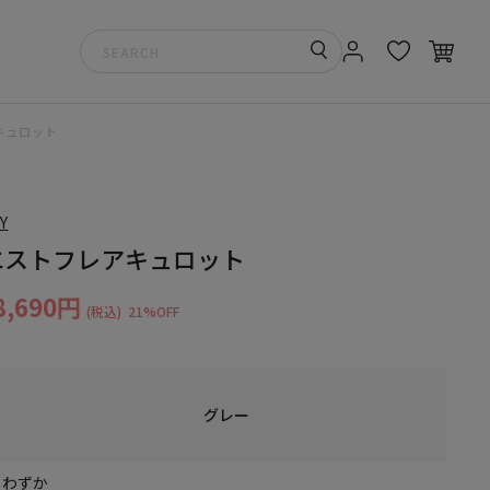
キュロット
Y
エストフレアキュロット
8,690円
(税込)
21%OFF
グレー
りわずか