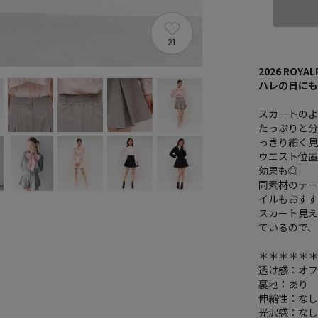
21
2026 ROY
ハレの日に
スカートの
たっぷりと
っきり細く見
ウエスト位
効果も◎
同素材のテー
イルもおす
スカート見
ているので、
＊＊＊＊＊
透け感：オ
裏地：あり
伸縮性：な
光沢感：な