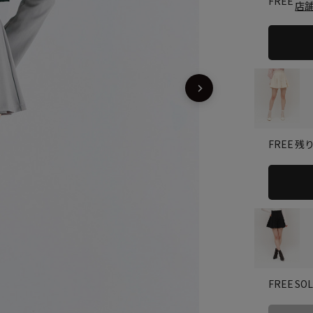
FREE
店
残り
FREE
SO
FREE