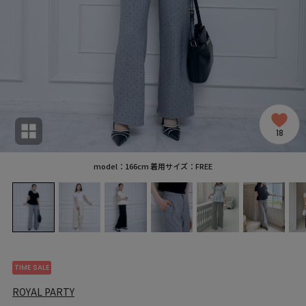
18
model：166cm 着用サイズ：FREE
TIME SALE
ROYAL PARTY