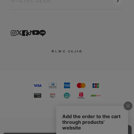
© L.W.C. Co.,Ltd.