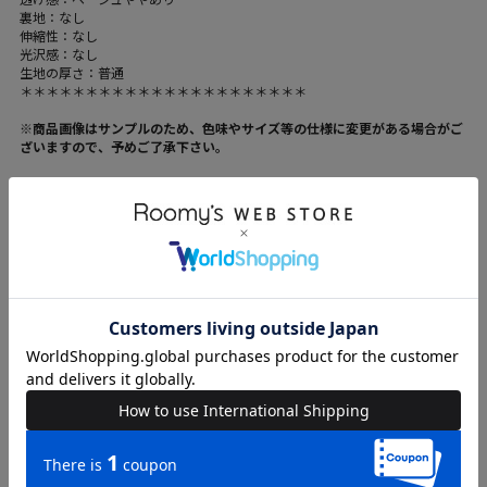
裏地：なし
伸縮性：なし
光沢感：なし
生地の厚さ：普通
＊＊＊＊＊＊＊＊＊＊＊＊＊＊＊＊＊＊＊＊＊＊
※商品画像はサンプルのため、色味やサイズ等の仕様に変更がある場合がご
ざいますので、予めご了承下さい。
ブランド
ROYAL PARTY
カテゴリ
WOMENS > パンツ > その他パンツ
素材
ポリエステル-95%/ポリウレタン-5%
原産国
中国
送料
605 円 (税込) （
送料について
）
返品・交換
返品特約
品名
ドットワイドパンツ