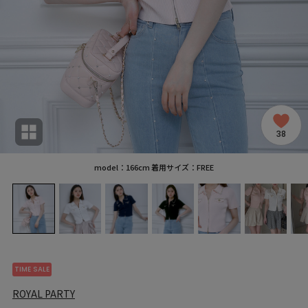
38
model：166cm 着用サイズ：FREE
TIME SALE
ROYAL PARTY