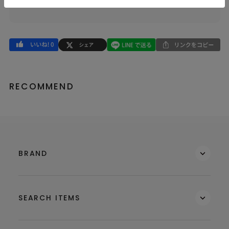
品番
74622533
RECOMMEND
BRAND
SEARCH ITEMS