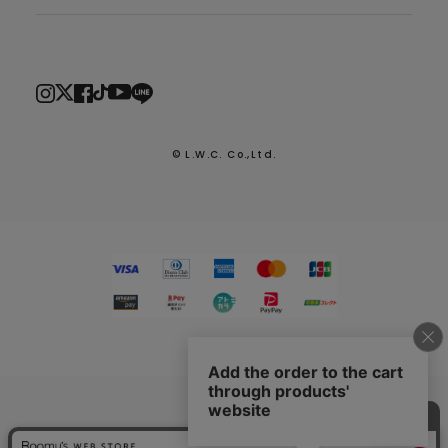
© L.W.C. Co.,Ltd.