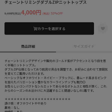
チェーントリミングダブルZIPニットトップス
4,000円
53%OFF
8,690円
(税込)
(税込)
カラーを選択する
商品詳細
サイズガイド
チェーントリミングデザインや胸元のゴールド釦がアクセントとなり目を惹
く半袖ニットトップス。
ダブルZIP仕様となっており肌見せ具合を調整でき、お好みに合わせて雰囲気
を変えてご着用いただけます。
ベーシックなオフホワイト・ネイビー・ブラックに、春ムード高まるピンク
を加えたバリエーション豊かなカラーラインナップも魅力◎
女性らしいコンパクトなシルエットであらゆるボトムスと相性が良く、これ
からのシーズンのお出かけに大活躍すること間違いなしの1着です。
＊＊＊＊＊＊＊＊＊＊＊＊＊＊＊＊＊＊＊＊＊＊
透け感：オフホワイトややあり
裏地：なし
伸縮性：あり