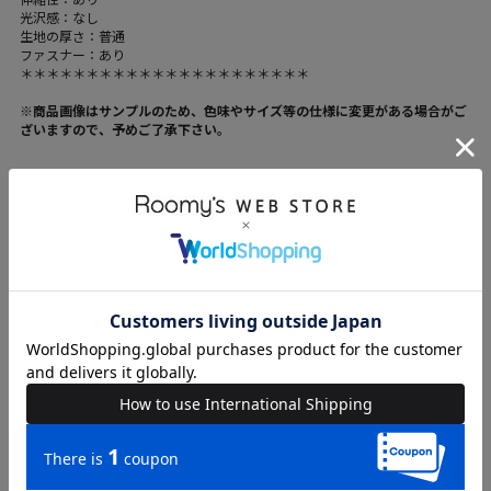
光沢感：なし
生地の厚さ：普通
ファスナー：あり
＊＊＊＊＊＊＊＊＊＊＊＊＊＊＊＊＊＊＊＊＊＊
※商品画像はサンプルのため、色味やサイズ等の仕様に変更がある場合がご
ざいますので、予めご了承下さい。
ブランド
ROYAL PARTY
カテゴリ
WOMENS > トップス > ニット/セーター
素材
ポリエステル-60%/レーヨン-40%
原産国
中国
送料
605 円 (税込) （
送料について
）
返品・交換
返品特約
品名
チェーントリミングダブルZIPニットトップス