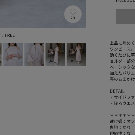
FREE
20
：FREE
上品に煌め
ワンピース。
動くたびに華
ョルダー部
ベーシック
加えたバリ
春のお出かけ
DETAIL
・サイドフ
・後ろウエ
＊＊＊＊＊
透け感：オ
裏地：あり
伸縮性：な