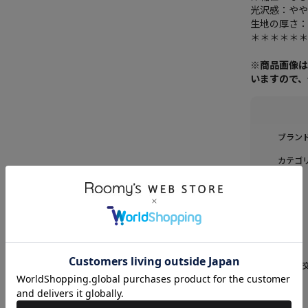
光沢感：や
生地の厚さ
＊＊＊＊＊
※商品画像
いますので
ブラン
カテゴ
素材
原産国
送料
返品・
品名