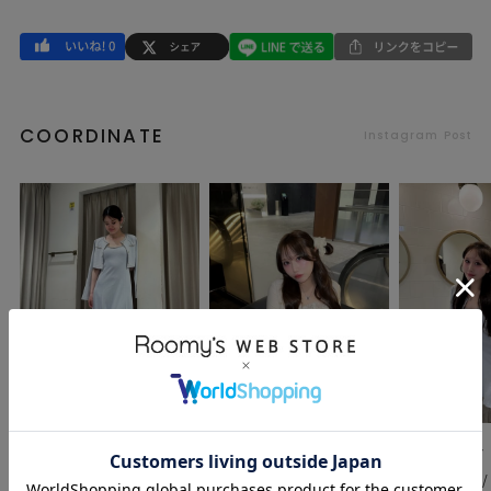
COORDINATE
Instagram Post
ROYAL PARTY
ROYAL PARTY
ROYAL PARTY
KURI / 162cm / 着用サイズ
優花 / 150cm / 着用サイズ
優花 / 150cm