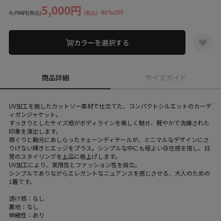
5,000円
48%OFF
9,790円
(税込)
(税込)
カラーを選択する
商品詳細
サイズガイド
UV加工を施したカットソー素材で仕立てた、コンパクトシルエットのカーデ
ィガンジャケット。
すっきりとしたサイズ感がボディラインを美しく魅せ、軽やかで洗練された
印象を演出します。
襟ぐりと胸元にあしらったチェーンディテールが、ミニマルなデザインにさ
りげない輝きとエッジをプラス。シンプルな中にも程よい存在感を宿し、日
常のスタイリングを上品に格上げします。
UV加工により、実用性とファッション性を両立。
シンプルでありながらエレガントなニュアンスを感じさせる、大人のための
1着です。
透け感：なし
裏地：なし
伸縮性：あり