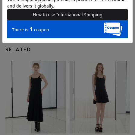
FREE
FREE
FREE
店舗STAFF
店舗STAFF
店舗STAFF
RECOMMEND
RELATED