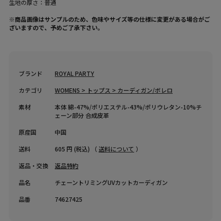
生地の厚さ：普通
※商品画像はサンプルのため、色味やサイズ等の仕様に変更がある場合がご
ざいますので、予めご了承下さい。
ブランド
ROYAL PARTY
カテゴリ
WOMENS > トップス > カーディガン/ボレロ
素材
本体 綿-47%/ポリエステル-43%/ポリウレタン-10%チ
ェーン部分 合成皮革
原産国
中国
送料
605 円 (税込) （
送料について
）
返品・交換
返品特約
品名
チェーントリミングUVカットカーディガン
品番
74627425