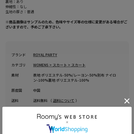
裏地：あり
伸縮性：なし
生地の厚さ：普通
※商品画像はサンプルのため、色味やサイズ等の仕様に変更がある場合がご
ざいますので、予めご了承下さい。
ブランド
ROYAL PARTY
カテゴリ
WOMENS > スカート > スカート
素材
表地 ポリエステル-50%/レーヨン-50%別布 ナイロ
ン-100%裏地 ポリエステル-100%
原産国
中国
送料
送料無料 （
送料について
）
返品・交換
返品特約
品名
フラワーオーガンジーロングフレアスカート
品番
74629816