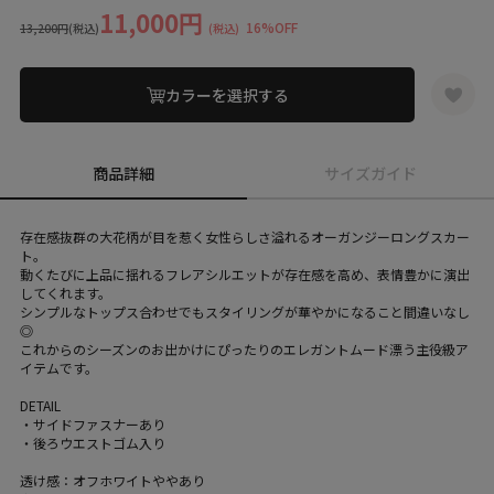
11,000円
16%OFF
13,200円
(税込)
(税込)
カラーを選択する
商品詳細
サイズガイド
存在感抜群の大花柄が目を惹く女性らしさ溢れるオーガンジーロングスカー
ト。
動くたびに上品に揺れるフレアシルエットが存在感を高め、表情豊かに演出
してくれます。
シンプルなトップス合わせでもスタイリングが華やかになること間違いなし
◎
これからのシーズンのお出かけにぴったりのエレガントムード漂う主役級ア
イテムです。
DETAIL
・サイドファスナーあり
・後ろウエストゴム入り
透け感：オフホワイトややあり