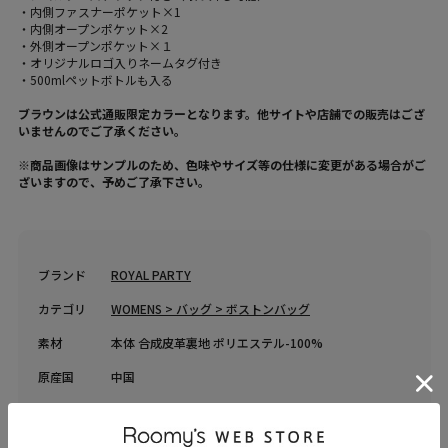
・内側ファスナーポケット×1
・内側オープンポケット×2
・外側オープンポケット×１
・オリジナルロゴ入りネームタグ付き
・500mlペットボトルも入る
ブラウンは公式通販限定カラーとなります。他サイトや店舗での販売はござ
いませんのでご了承ください。
※商品画像はサンプルのため、色味やサイズ等の仕様に変更がある場合がご
ざいますので、予めご了承下さい。
ブランド
ROYAL PARTY
カテゴリ
WOMENS > バッグ > ボストンバッグ
素材
本体 合成皮革裏地 ポリエステル-100%
原産国
中国
送料
送料無料 （
送料について
）
返品・交換
返品特約