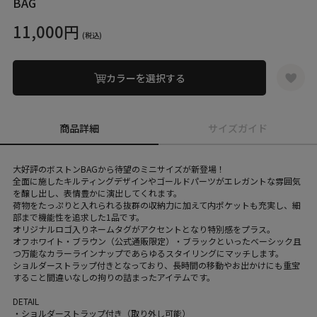
BAG
11,000円
(税込)
カラーを選択する
商品詳細
サイズガイド
大好評のボストンBAGから待望のミニサイズが新登場！
全面に施したキルティングデザインやゴールドパーツがエレガントな雰囲気
を醸し出し、表情豊かに演出してくれます。
荷物をたっぷりと入れられる抜群の収納力に加えて内ポケットも充実し、細
部まで機能性を追求した1品です。
オリジナルロゴ入りネームタグがアクセントとなり特別感をプラス。
オフホワイト・ブラウン（公式通販限定）・ブラックといったベーシック且
つ万能なカラーラインナップであらゆるスタイリングにマッチします。
ショルダーストラップ付きとなっており、長時間の移動やお出かけにも重宝
すること間違いなしの拘りの詰まったアイテムです。
DETAIL
・ショルダーストラップ付き（取り外し可能）