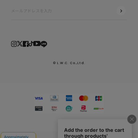
© L.W.C. Co.,Ltd.