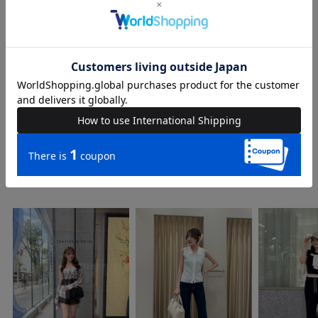
品名
【公式通販限定カラーあり】キルティングボストンミニ
BAG
品番
75620740
COORDINATE
Instagram Post