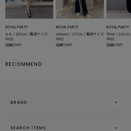
ROYAL PARTY
ROYAL PARTY
ROYAL PARTY
もも / 165cm / 着用サイズ
natsumi / 157cm / 着用サイズ
Shieri / 161
FREE
FREE
FREE
店舗STAFF
店舗STAFF
店舗STAFF
RECOMMEND
BRAND
SEARCH ITEMS