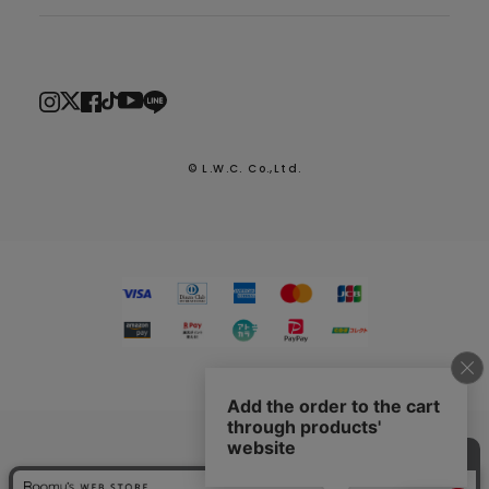
© L.W.C. Co.,Ltd.