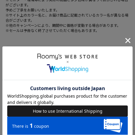
がございます。
予めご了承をお願いいたします。
※サイト上のカラー名と、お届け商品に記載されているカラー名が異なる場
合がございます。
※他のキャンペーンにより、期間中に価格が変動する場合があります。
※セールは予告なく終了させていただく場合もあります。
ブランド
SPIRALGIRL
カテゴリ
WOMENS > トップス > タンクトップ
素材
表地：ポリエステル-70%、綿-25%、ポリウレタ
ン-5%、別布：ポリエステル-100%
原産国
中国
送料
605 円 (税込) （
送料について
）
返品・交換
返品特約
品名
アシメリブタンクトップ