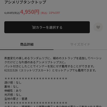
アシメリブタンクトップ
4,950円
18%OFF
6,050円
(税込)
(税込)
カラーを選択する
商品詳細
サイズガイド
表面変化の楽しめるランダムリブに、細めのストラップを追加してベーシッ
クだけどこなれ感のあるアシメリブトップスに。
パット付きにしたことでインナーを気にせず着用することができます。
62321526（スリットリブスカート）とセットアップでも着用できます。
＊＊＊＊＊＊＊＊＊＊＊＊＊＊＊＊＊＊＊＊＊＊
透け感：なし
裏地：なし
伸縮性：あり
光沢感：なし
生地の厚さ：普通
＊＊＊＊＊＊＊＊＊＊＊＊＊＊＊＊＊＊＊＊＊＊
※モニター・環境等により実際の商品と多少色味が異なって表示される場合