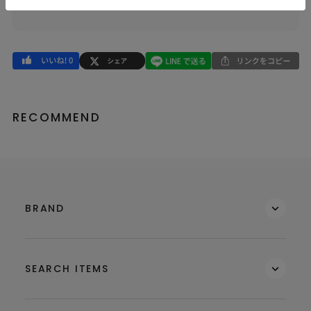
品番
62321224
RECOMMEND
BRAND
SEARCH ITEMS