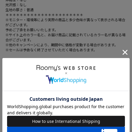
光沢感：なし
生地の厚さ：普通
＊＊＊＊＊＊＊＊＊＊＊＊＊＊＊＊＊＊＊＊＊＊
※モニター・環境等により実際の商品と多少色味が異なって表示される場合
がございます。
予めご了承をお願いいたします。
※サイト上のカラー名と、お届け商品に記載されているカラー名が異なる場
合がございます。
※他のキャンペーンにより、期間中に価格が変動する場合があります。
※セールは予告なく終了させていただく場合もあります。
ブランド
SPIRALGIRL
カテゴリ
WOMENS > ワンピース > ワンピース
素材
グレー・ブラック：ポリエステル-97%、ポリウレタ
ン-3%、チェック：ポリエステル-100%、インナーパ
ンツ：ポリエステル-100%
原産国
中国
送料
605 円 (税込) （
送料について
）