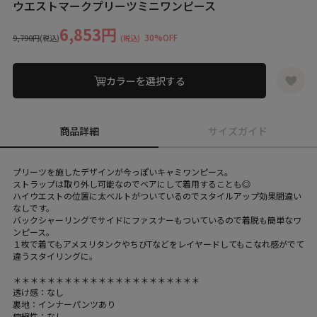
ウエストマークプリーツミニワンピース
6,853円
30%OFF
9,790円
(税込)
(税込)
カラーを選択する
商品詳細
サイズガイド
プリーツを施したデザインが今っぽいキャミワンピース。
ストラップは取り外し可能なのでベアにして着用することも◎
ハイウエストの位置に太ベルトがついているのでスタイルアップ効果間違い
なしです。
バックシャーリングでサイドにファスナーもついているので着脱も簡単なワ
ンピース。
１枚で着てもアメスリタンクやちびTなどをレイヤードしてもこなれ感がでて
違うスタイリングに。
＊＊＊＊＊＊＊＊＊＊＊＊＊＊＊＊＊＊＊＊＊＊
透け感：なし
裏地：インナーパンツあり
伸縮性：なし