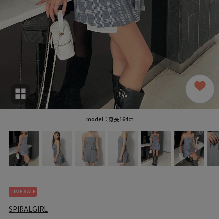
model：身長164㎝
TIME SALE
SPIRALGIRL