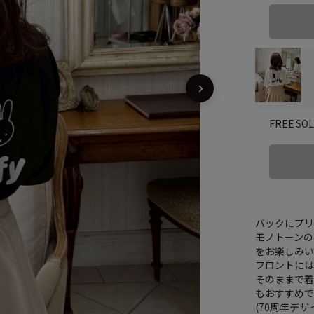
SO
FREE
バックにプリ
モノトーンの
をお楽しみい
フロントには
そのままで着
もおすすめで
(70周年デザ