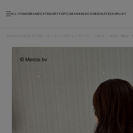
ALL ITEMS
BRAND
CATEGORY
TOPICS
RANKING
COORDINATE
SHOPLIST
Roomy’s WEB STORE（ルーミィーズウェブストア）
MIIA
MIIA（商品一