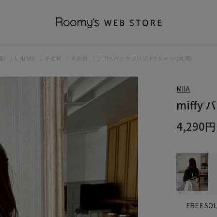
覧)
UNISEX
その他
その他
miffy バックプリントTシャツ (丸耳)
MIIA
miffy
4,290円
SO
FREE