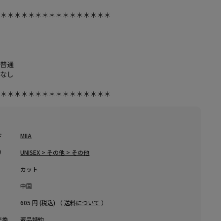
＊＊＊＊＊＊＊＊＊＊＊＊＊＊＊＊＊
し
り
し
：普通
：なし
し
＊＊＊＊＊＊＊＊＊＊＊＊＊＊＊＊＊
ド
MIIA
リ
UNISEX > その他 > その他
カット
中国
605 円 (税込) （
送料について
）
交換
返品特約