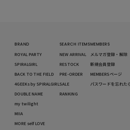
BRAND
SEARCH ITEMS
MEMBERS
ROYAL PARTY
NEW ARRIVAL
メルマガ登録・解除
SPIRALGIRL
RESTOCK
新規会員登録
BACK TO THE FIELD
PRE-ORDER
MEMBERSページ
4GEEKs by SPIRALGIRL
SALE
パスワードを忘れた
DOUBLE NAME
RANKING
my twilight
MIIA
MORE self LOVE