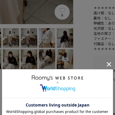
＊＊＊＊＊
透け感：な
9
裏地：なし
伸縮性：あ
光沢感：な
生地の厚さ
ファスナー
付属品：な
＊＊＊＊＊
ブラン
カテゴ
素材
原産国
送料
返品・