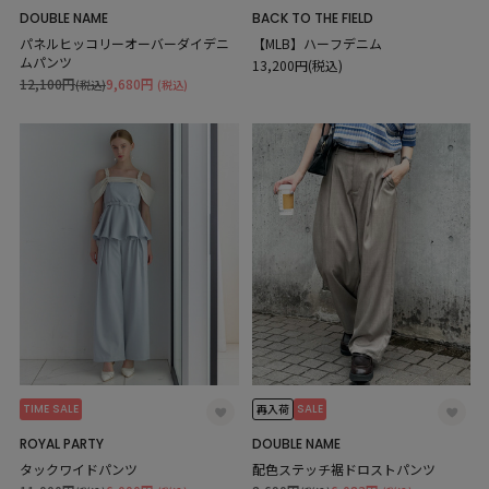
DOUBLE NAME
BACK TO THE FIELD
パネルヒッコリーオーバーダイデニ
【MLB】ハーフデニム
ムパンツ
13,200円(税込)
12,100円
9,680円
(税込)
(税込)
TIME SALE
SALE
再入荷
ROYAL PARTY
DOUBLE NAME
タックワイドパンツ
配色ステッチ裾ドロストパンツ