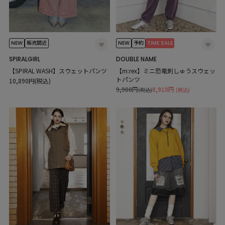
NEW
NEW
TIME SALE
販売間近
予約
SPIRALGIRL
DOUBLE NAME
【SPIRAL WASH】スウェットパンツ
【m:rex】ミニ恐竜刺しゅうスウェッ
トパンツ
10,890円(税込)
9,900円
8,910円
(税込)
(税込)