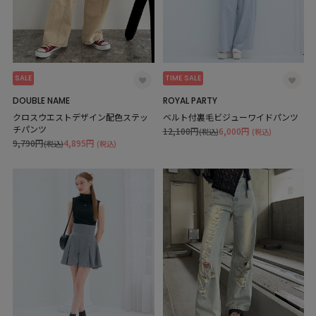
SALE
TIME SALE
DOUBLE NAME
ROYAL PARTY
クロスウエストデザイン配色ステッ
ベルト付裏毛ビジューワイドパンツ
チパンツ
12,100円
6,000円
(税込)
(税込)
9,790円
4,895円
(税込)
(税込)