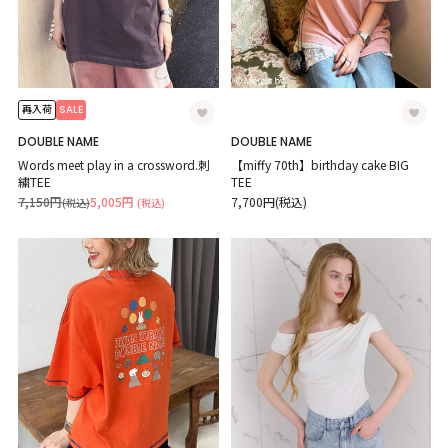
SALE
再入荷
DOUBLE NAME
DOUBLE NAME
Words meet play in a crossword.刺
【miffy 70th】birthday cake BIG
繍TEE
TEE
7,150円
5,005円
7,700円(税込)
(税込)
(税込)