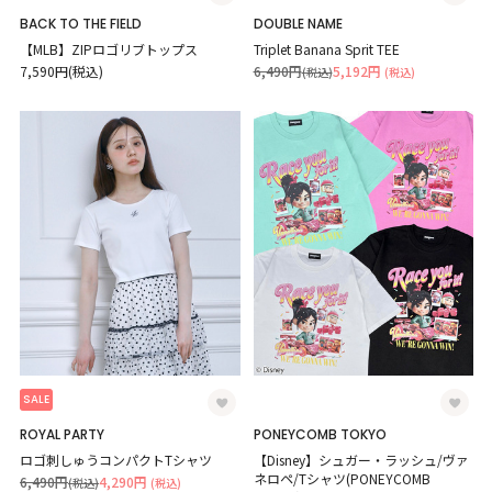
BACK TO THE FIELD
DOUBLE NAME
【MLB】ZIPロゴリブトップス
Triplet Banana Sprit TEE
7,590円(税込)
6,490円
5,192円
(税込)
(税込)
SALE
ROYAL PARTY
PONEYCOMB TOKYO
ロゴ刺しゅうコンパクトTシャツ
【Disney】シュガー・ラッシュ/ヴァ
ネロペ/Tシャツ(PONEYCOMB
6,490円
4,290円
(税込)
(税込)