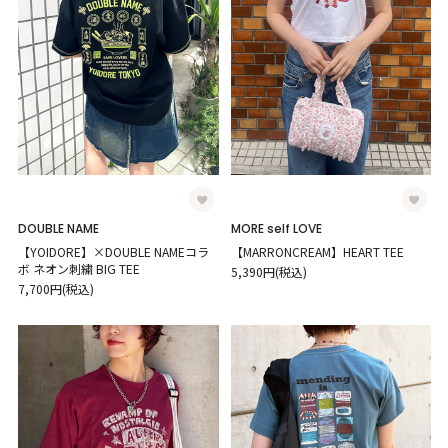
DOUBLE NAME
MORE self LOVE
【YOIDORE】×DOUBLE NAMEコラ
【MARRONCREAM】HEART TEE
ボ ネオン刺繍 BIG TEE
5,390円(税込)
7,700円(税込)