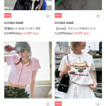
SALE
SALE
DOUBLE NAME
DOUBLE NAME
恐竜ぬいぐるみリンガーTEE
【m:rex】ラインリブポロシャツ
5,940円
4,158円
7,150円
5,005円
(税込)
(税込)
(税込)
(税込)
SALE