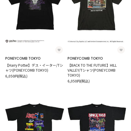
PONEYCOMB TOKYO
PONEYCOMB TOKYO
【Harry Potter】デス・イーター/Tシ
【BACK TO THE FUTURE】HILL
ャツ(PONEYCOMB TOKYO)
VALLEY/Tシャツ(PONEYCOMB
TOKYO)
6,050円(税込)
6,050円(税込)