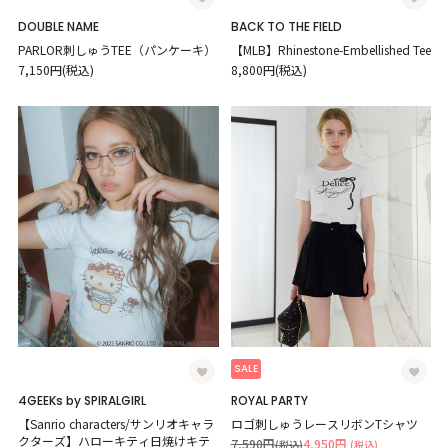
DOUBLE NAME
BACK TO THE FIELD
PARLOR刺しゅうTEE（パンケーキ）
【MLB】Rhinestone-Embellished Tee
7,150円(税込)
8,800円(税込)
SALE
4GEEKs by SPIRALGIRL
ROYAL PARTY
【Sanrio characters/サンリオキャラ
ロゴ刺しゅうレースリボンTシャツ
クターズ】ハローキティ日焼けキテ
7,590円
4,950円
(税込)
(税込)