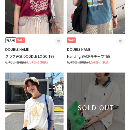
SALE
SALE
再入荷
DOUBLE NAME
DOUBLE NAME
スラブ天竺 DOODLE LOGO TEE
Mending BACKモチーフTEE
6,490円
4,543円
6,490円
4,543円
(税込)
(税込)
(税込)
(税込)
SOLD OUT