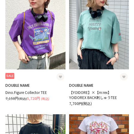
SALE
DOUBLE NAME
DOUBLE NAME
Dino.Figure Collector TEE
【YOIDORE】×【m:rex】
YOIDOREX BACK刺しゅうTEE
7,150円
5,720円
(税込)
(税込)
7,700円(税込)