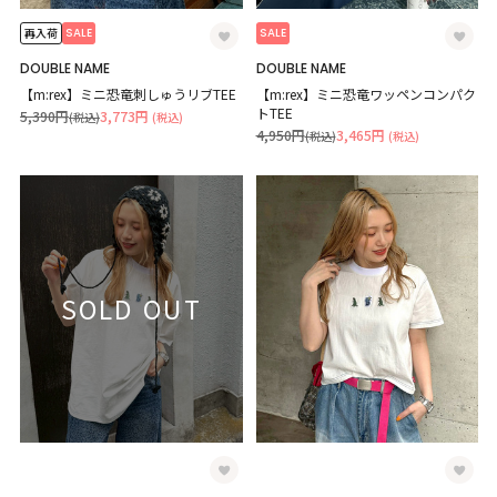
SALE
SALE
再入荷
DOUBLE NAME
DOUBLE NAME
【m:rex】ミニ恐竜刺しゅうリブTEE
【m:rex】ミニ恐竜ワッペンコンパク
トTEE
5,390円
3,773円
(税込)
(税込)
4,950円
3,465円
(税込)
(税込)
SOLD OUT