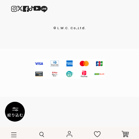
© L.W.C. Co.,Ltd.