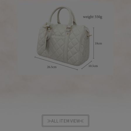
≫ALL ITEM VIEW≪