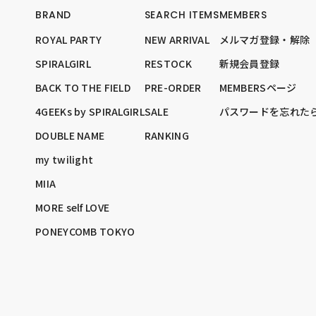
BRAND
SEARCH ITEMS
MEMBERS
ROYAL PARTY
NEW ARRIVAL
メルマガ登録・解除
SPIRALGIRL
RESTOCK
新規会員登録
BACK TO THE FIELD
PRE-ORDER
MEMBERSページ
4GEEKs by SPIRALGIRL
SALE
パスワードを忘れた
DOUBLE NAME
RANKING
my twilight
MIIA
MORE self LOVE
PONEYCOMB TOKYO