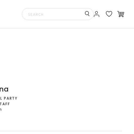
na
L PARTY
TAFF
m