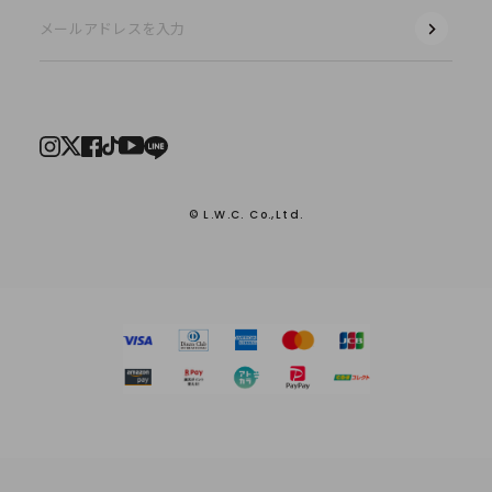
© L.W.C. Co.,Ltd.