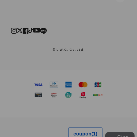
© L.W.C. Co.,Ltd.