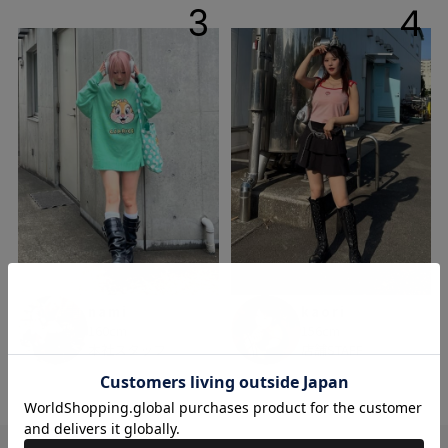
3
4
nami
kaori
160cm
156cm
本社スタッフ
店舗STAFF