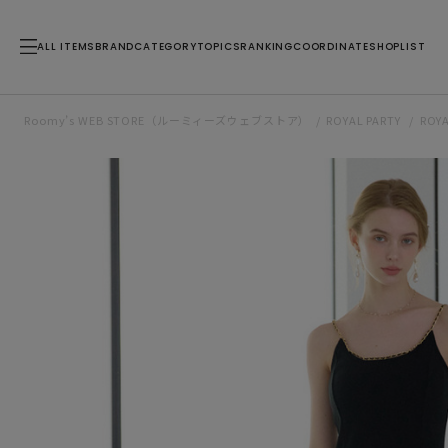
ALL ITEMS
BRAND
CATEGORY
TOPICS
RANKING
COORDINATE
SHOPLIST
Roomy’s WEB STORE（ルーミィーズウェブストア）
ROYAL PARTY
ROY