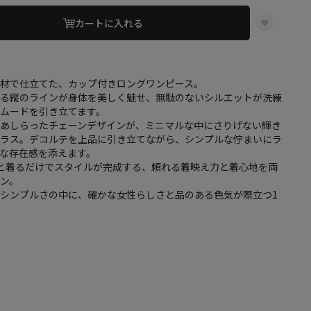
カートに入れる
素材で仕立てた、カップ付きロングワンピース。
ちる縦のラインが身体を美しく魅せ、無駄のないシルエットが洗練
ムードを引き立てます。
にあしらったチェーンデザインが、ミニマルな中にさりげない輝き
プラス。デコルテを上品に引き立てながら、シンプルな佇まいにラ
な存在感を添えます。
と着るだけでスタイルが完成する、頼れる着映え力と着心地を両
ン。
シンプルさの中に、確かな女性らしさと品のある色気が際立つ1
き
し
り