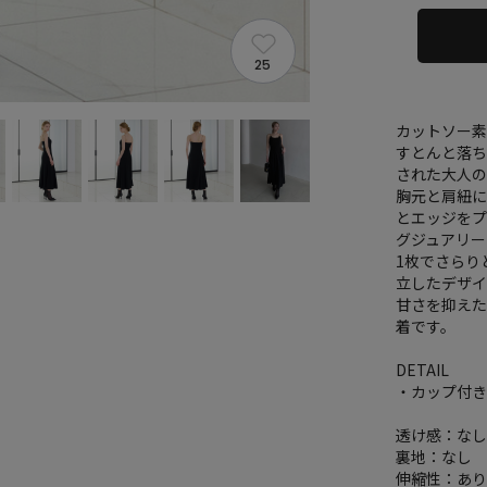
25
カットソー
すとんと落
された大人の
胸元と肩紐
とエッジを
グジュアリー
1枚でさらり
立したデザイ
甘さを抑えた
着です。
DETAIL
・カップ付
透け感：な
裏地：なし
伸縮性：あ