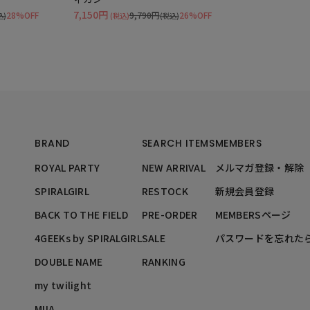
7,150円
28%OFF
9,790円
26%OFF
込)
(税込)
(税込)
BRAND
SEARCH ITEMS
MEMBERS
ROYAL PARTY
NEW ARRIVAL
メルマガ登録・解除
SPIRALGIRL
RESTOCK
新規会員登録
BACK TO THE FIELD
PRE-ORDER
MEMBERSページ
4GEEKs by SPIRALGIRL
SALE
パスワードを忘れた
DOUBLE NAME
RANKING
my twilight
MIIA