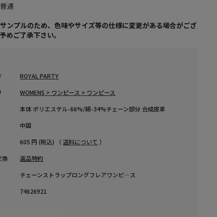
：普通
はサンプルのため、色味やサイズ等の仕様に変更がある場合がござ
、予めご了承下さい。
ド
ROYAL PARTY
リ
WOMENS > ワンピース > ワンピース
本体 ポリエステル-66%/綿-34%チェーン部分 合成皮革
中国
605 円 (税込) （
送料について
）
交換
返品特約
チェーンストラップロングフレアワンピ―ス
74626921