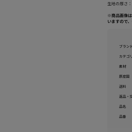
生地の厚さ
※商品画像
いますので
ブラン
カテゴ
素材
原産国
送料
返品・
品名
品番