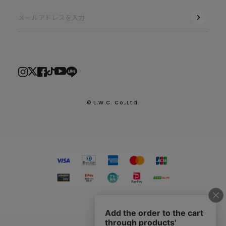
© L.W.C. Co.,Ltd.