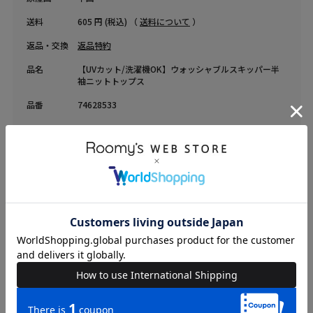
送料
605 円 (税込) （
送料について
）
返品・交換
返品特約
品名
【UVカット/洗濯機OK】ウォッシャブルスキッパー半
袖ニットトップス
品番
74628533
RECOMMEND
RELATED