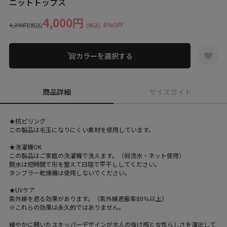
ニットトップス
4,000円
6%OFF
4,290円
(税込)
(税込)
カラーを選択する
商品詳細
サイズガイド
★抗ピリング
この製品は毛玉になりにくい素材を使用しています。
★洗濯機OK
この製品はご家庭の洗濯機で洗えます。（弱流水・ネット使用）
脱水は短時間で形を整えて日陰で平干ししてください。
タンブラー乾燥機は使用しないでください。
★UVケア
紫外線を遮る効果があります。（紫外線遮蔽率80％以上）
※これらの効果は永久的ではありません。
緩やかに開いたスキッパーデザインが大人の抜け感と女性らしさを演出して