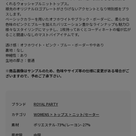
くれるウォッシャブルニットトップス。
襟先のオリジナルロゴプレートがさりげないアクセントとなり特別感をプラ
スします。
ベーシックカラーを用いたオフホワイトやブラック・ボーダーに、柔らかな
色味のピンクとブルーを加えたバリエーション豊かなラインナップも魅力◎
様々なスタイリングにマッチし、1枚持っておくとコーディネートの幅が広が
ること間違いなしのマストバイアイテムです。
透け感：オフホワイト・ピンク・ブルー・ボーダーややあり
裏地：なし
伸縮性：あり
生地の厚さ：普通
※商品画像はサンプルのため、色味やサイズ等の仕様に変更がある場合がご
ざいますので、予めご了承下さい。
ブランド
ROYAL PARTY
カテゴリ
WOMENS > トップス > ニット/セーター
素材
ポリエステル-73%/レーヨン-27%
原産国
中国